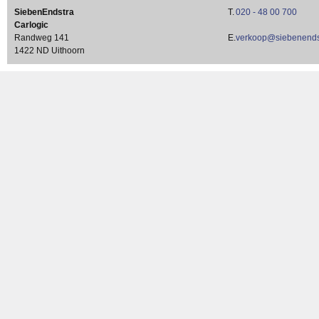
SiebenEndstra
T.
020 - 48 00 700
Carlogic
Randweg 141
E.
verkoop@siebenendst
1422 ND Uithoorn