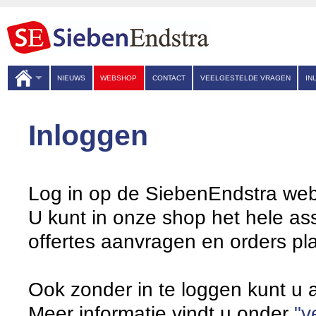
NIEUWS
WEBSHOP
CONTACT
VEELGESTELDE VRAGEN
IN
Inloggen
Log in op de SiebenEndstra we
U kunt in onze shop het hele ass
offertes aanvragen en orders pl
Ook zonder in te loggen kunt u a
Meer informatie vindt u onder
"v